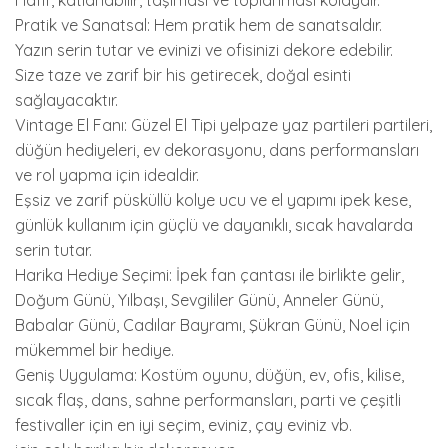
Hafif, katlanabilir, taşıması ve toplanması kolaydır.
Pratik ve Sanatsal: Hem pratik hem de sanatsaldır.
Yazın serin tutar ve evinizi ve ofisinizi dekore edebilir.
Size taze ve zarif bir his getirecek, doğal esinti
sağlayacaktır.
Vintage El Fanı: Güzel El Tipi yelpaze yaz partileri partileri,
düğün hediyeleri, ev dekorasyonu, dans performansları
ve rol yapma için idealdir.
Eşsiz ve zarif püsküllü kolye ucu ve el yapımı ipek kese,
günlük kullanım için güçlü ve dayanıklı, sıcak havalarda
serin tutar.
Harika Hediye Seçimi: İpek fan çantası ile birlikte gelir,
Doğum Günü, Yılbaşı, Sevgililer Günü, Anneler Günü,
Babalar Günü, Cadılar Bayramı, Şükran Günü, Noel için
mükemmel bir hediye.
Geniş Uygulama: Kostüm oyunu, düğün, ev, ofis, kilise,
sıcak flaş, dans, sahne performansları, parti ve çeşitli
festivaller için en iyi seçim, eviniz, çay eviniz vb.