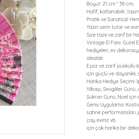
Boyut: 21 cm * 38 cm.
Hafif, katlanabilir, taş
Pratik ve Sanatsal: Hem
Yazın serin tutar ve evin
Size taze ve zarif bir h
Vintage El Fanı: Güzel E
hediyeleri, ev dekoras
idealdir.
Eşsiz ve zarif püsküllü 
için güçlü ve dayanıklı,
Harika Hediye Seçimi: İp
Yılbaşı, Sevgililer Gün
Şükran Günü, Noel için
Geniş Uygulama: Kostüm 
sahne performansları, par
çay eviniz vb.
için çok harika bir dek