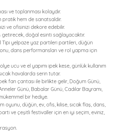
ıması ve toplanması kolaydır.
 pratik hem de sanatsaldır.
izi ve ofisinizi dekore edebilir.
is getirecek, doğal esinti sağlayacaktır.
l Tipi yelpaze yaz partileri partileri, düğün
yonu, dans performansları ve rol yapma için
kolye ucu ve el yapımı ipek kese, günlük kullanım
 sıcak havalarda serin tutar.
ek fan çantası ile birlikte gelir, Doğum Günü,
ü, Anneler Günü, Babalar Günü, Cadılar Bayramı,
 mükemmel bir hediye.
oyunu, düğün, ev, ofis, kilise, sıcak flaş, dans,
ti ve çeşitli festivaller için en iyi seçim, eviniz,
orasyon.