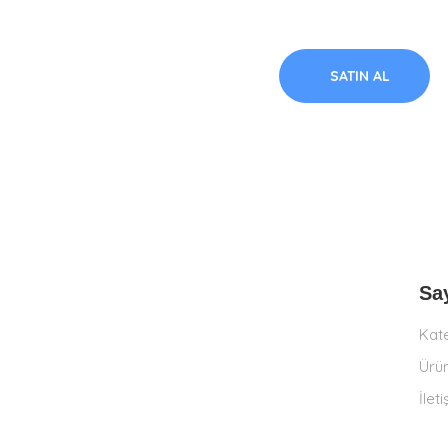
SATIN AL
Sa
Kat
Ürün
İlet