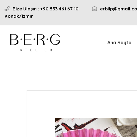
Bize Ulaşın : +90 533 461 67 10
erbilp@gmail.c
Konak/İzmir
Ana Sayfa