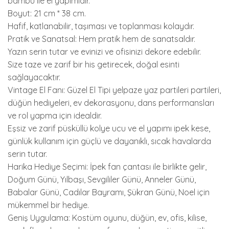
bambu ile el yapımıdır.
Boyut: 21 cm * 38 cm.
Hafif, katlanabilir, taşıması ve toplanması kolaydır.
Pratik ve Sanatsal: Hem pratik hem de sanatsaldır.
Yazın serin tutar ve evinizi ve ofisinizi dekore edebilir.
Size taze ve zarif bir his getirecek, doğal esinti
sağlayacaktır.
Vintage El Fanı: Güzel El Tipi yelpaze yaz partileri partileri,
düğün hediyeleri, ev dekorasyonu, dans performansları
ve rol yapma için idealdir.
Eşsiz ve zarif püsküllü kolye ucu ve el yapımı ipek kese,
günlük kullanım için güçlü ve dayanıklı, sıcak havalarda
serin tutar.
Harika Hediye Seçimi: İpek fan çantası ile birlikte gelir,
Doğum Günü, Yılbaşı, Sevgililer Günü, Anneler Günü,
Babalar Günü, Cadılar Bayramı, Şükran Günü, Noel için
mükemmel bir hediye.
Geniş Uygulama: Kostüm oyunu, düğün, ev, ofis, kilise,