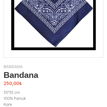
BANDANA
Bandana
250,00₺
55*55 cm
100% Pamuk
Kare