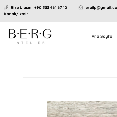
Bize Ulaşın : +90 533 461 67 10
erbilp@gmail.c
Konak/İzmir
Ana Sayfa